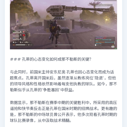
### 孔蒂的心态变化如何成那不勒斯的关键？
与此同时，前国米主帅安东尼奥·孔蒂也因心态变化而成为话
题焦点。孔蒂离开国米后，虽然逐渐从教练岗位“隐退”，但他
的领导风格和性格依然影响着每支他执教的球队。如今，那不
勒斯似乎从孔蒂的“争胜基因”中获益。
数据显示，那不勒斯在赛季中期的关键胜利中，所采用的高压
逼抢和快节奏反击正是孔蒂在国米时期的招牌战术。更有趣的
是，那不勒斯的中场球员曾公开表示，他多次观看孔蒂时期的
球队比赛录像，从中汲取战术精髓。