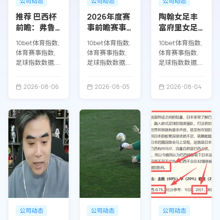
公司动态
公司动态
公司动态
推荐 巴西杯
2026年度赛
陶翰女足丰
前瞻：弗鲁
事前瞻赛事
富府里女足
米嫩塞达伽
指数平台：
对决时间体
10bet体育指数,
10bet体育指数,
10bet体育指数,
马2026赛季
廷布挑战，
育数据：越
体育赛事指数,
体育赛事指数,
体育赛事指数,
关键对决指
胜败未决
女联18_00
足球指数数据,
足球指数数据,
足球指数数据,
南
直播指南
赛事指数平台,
赛事指数平台,
赛事指数平台,
体育数据,推荐
体育数据,2026
体育数据,陶翰
2026-08-06
2026-08-05
2026-08-04
巴西杯前瞻：弗
年度赛事前瞻赛
女足丰富府里女
鲁米嫩塞达伽马
事指数平台：廷
足对决时间体育
2026赛季关...
布挑战，胜败...
数据：越女联
18...
公司动态
公司动态
公司动态