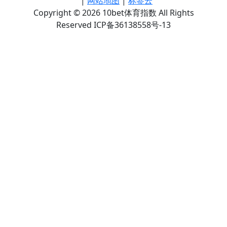
|
网站地图
|
标签云
Copyright © 2026 10bet体育指数 All Rights
Reserved ICP备36138558号-13