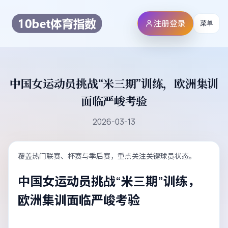
注册登录
菜单
中国女运动员挑战“米三期”训练，欧洲集训
面临严峻考验
2026-03-13
覆盖热门联赛、杯赛与季后赛，重点关注关键球员状态。
中国女运动员挑战“米三期”训练，
欧洲集训面临严峻考验