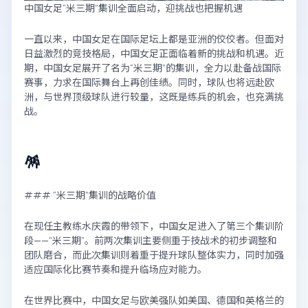
中国女足“米三期”集训全面启动，迎挑战也把握机遇
一直以来，中国女足在国际足坛上都是亚洲的佼佼者。但面对
日益激烈的竞技格局，中国女足正面临着新的挑战和机遇。近
期，中国女足展开了名为“米三期”的集训，全力以赴备战国际
赛事，力求在国际舞台上再创佳绩。同时，球队也将远赴欧
洲，与世界顶级球队进行较量，这既是练兵的机会，也充满挑
战。
🪅
### “米三期”集训的战略价值
在现任主教练水庆霞的带领下，中国女足进入了第三个集训阶
段——“米三期”。前两次集训主要侧重于技战术的初步调整和
团队磨合，而此次集训则着重于提升球队整体实力，同时加强
适应国际化比赛节奏和提升临场应对能力。
在世界比赛中，中国女足与欧美强队如美国、德国和英格兰的