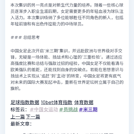
本次集训的另一亮点是对新生代力量的培养。随着一些核心球
员逐渐步入职业生涯后期，女足需要更多的年轻血液为球队注
入活力。本次集训吸纳了多位能够胜任不同角色的新人，包括
年轻前锋和有出色传控能力的中场球员。
### 总结思考
中国女足此次开启“米三期”集训，并远赴欧洲与世界级对手交
锋，无疑是一场体能、技战术和心理的“三重检验”。通过适应
高强度比赛和总结与强敌过招的经验，中国女足不仅能看清与
欧美强队的差距，还能找到自身的突破点。若能在思想意识与
技战术上实现从“追赶”到“主动”的转变，中国女足将更有底气
对未来的国际大赛发起冲击，重新在世界足坛树立属于自己的
旗帜。
足球指数数据
10bet体育指数
体育数据
标签云：
#中国女运动
#员挑战
#米三期
上一篇
下一篇
最新文章：