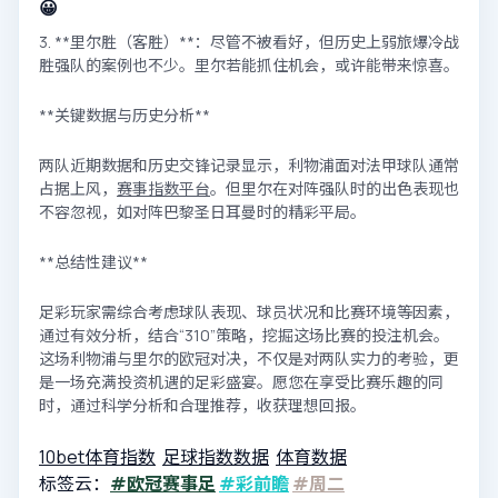
😀
3. **里尔胜（客胜）**：尽管不被看好，但历史上弱旅爆冷战
胜强队的案例也不少。里尔若能抓住机会，或许能带来惊喜。
**关键数据与历史分析**
两队近期数据和历史交锋记录显示，利物浦面对法甲球队通常
占据上风，
赛事指数平台
。但里尔在对阵强队时的出色表现也
不容忽视，如对阵巴黎圣日耳曼时的精彩平局。
**总结性建议**
足彩玩家需综合考虑球队表现、球员状况和比赛环境等因素，
通过有效分析，结合“310”策略，挖掘这场比赛的投注机会。
这场利物浦与里尔的欧冠对决，不仅是对两队实力的考验，更
是一场充满投资机遇的足彩盛宴。愿您在享受比赛乐趣的同
时，通过科学分析和合理推荐，收获理想回报。
10bet体育指数
足球指数数据
体育数据
标签云：
#欧冠赛事足
#彩前瞻
#周二