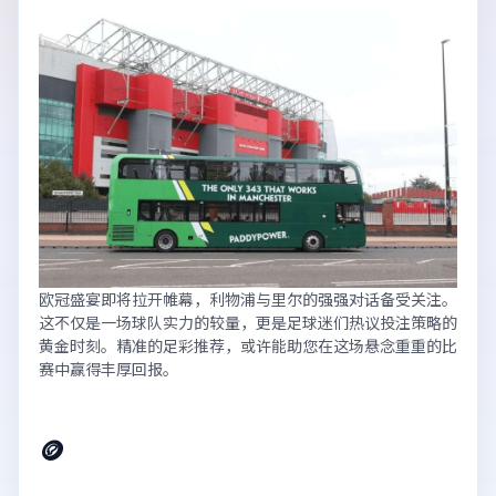
欧冠盛宴即将拉开帷幕，利物浦与里尔的强强对话备受关注。
这不仅是一场球队实力的较量，更是足球迷们热议投注策略的
黄金时刻。精准的足彩推荐，或许能助您在这场悬念重重的比
赛中赢得丰厚回报。
🪙