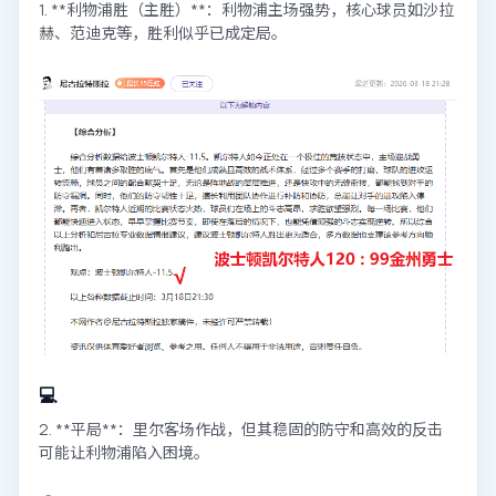
1. **利物浦胜（主胜）**：利物浦主场强势，核心球员如沙拉
赫、范迪克等，胜利似乎已成定局。
💻
2. **平局**：里尔客场作战，但其稳固的防守和高效的反击
可能让利物浦陷入困境。