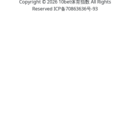
Copyright © 2026 10bet体育指数 All Rights
Reserved ICP备70863636号-93