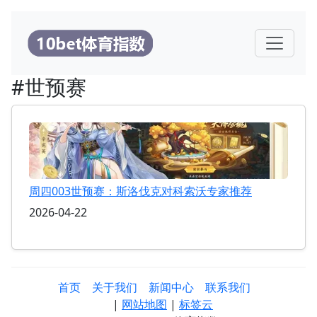
#世预赛
周四003世预赛：斯洛伐克对科索沃专家推荐
2026-04-22
首页
关于我们
新闻中心
联系我们
|
网站地图
|
标签云