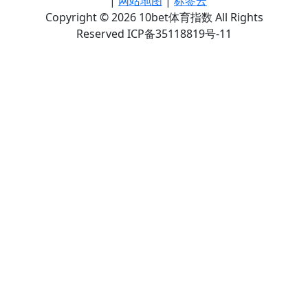
|
网站地图
|
标签云
Copyright © 2026 10bet体育指数 All Rights
Reserved ICP备35118819号-11