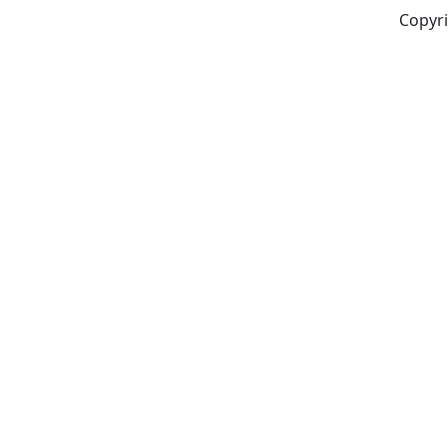
Copyr