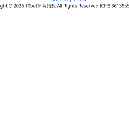
ight © 2026 10bet体育指数 All Rights Reserved ICP备361385