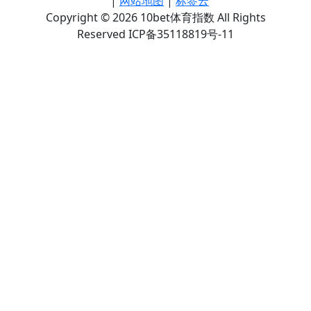
|
网站地图
|
标签云
Copyright © 2026 10bet体育指数 All Rights
Reserved ICP备35118819号-11