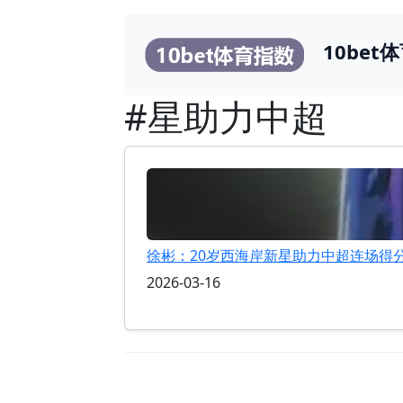
10bet
#星助力中超
徐彬：20岁西海岸新星助力中超连场得
2026-03-16