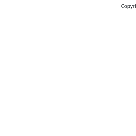
Copyr