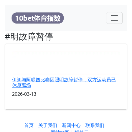
#明故障暂停
伊朗与阿联酋比赛因照明故障暂停，双方运动员已
休息离场
2026-03-13
首页
关于我们
新闻中心
联系我们