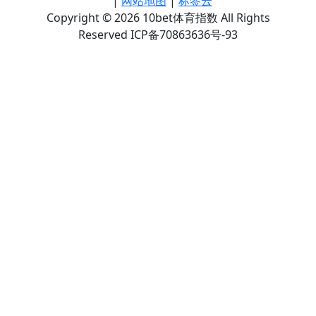
|
网站地图
|
标签云
Copyright © 2026 10bet体育指数 All Rights
Reserved ICP备70863636号-93