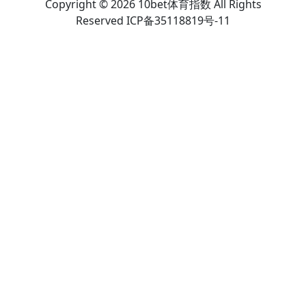
Copyright © 2026 10bet体育指数 All Rights
Reserved ICP备35118819号-11