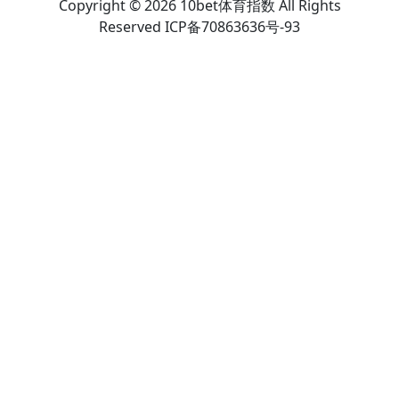
Copyright © 2026 10bet体育指数 All Rights
Reserved ICP备70863636号-93