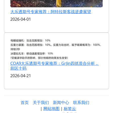
大乐透期号专家推荐：阿特拉斯客战逆袭展望
2026-04-01
COA9大乐透期号专家推荐：GrJin四抓质合分析，
前区十码
2026-04-21
首页
关于我们
新闻中心
联系我们
|
网站地图
|
标签云