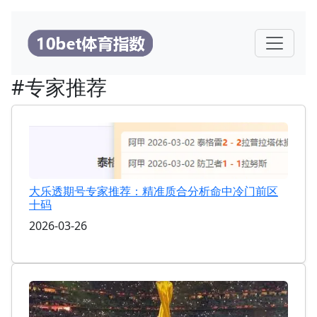
#专家推荐
大乐透期号专家推荐：精准质合分析命中冷门前区
十码
2026-03-26