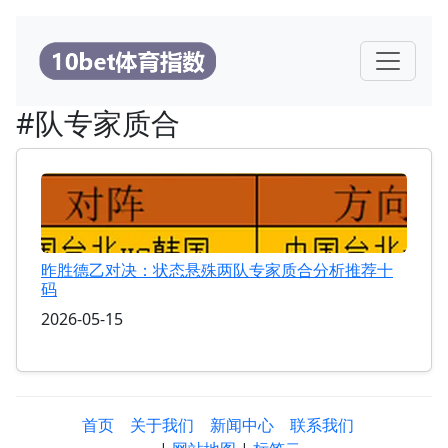
#队专家质合
昨胜德乙对决：状态悬殊两队专家质合分析推荐十
码
2026-05-15
首页
关于我们
新闻中心
联系我们