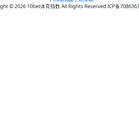
ight © 2026 10bet体育指数 All Rights Reserved ICP备708636