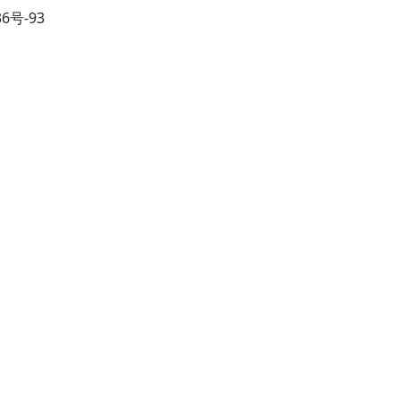
36号-93