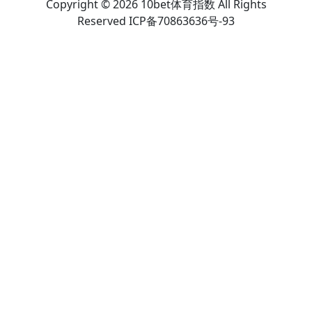
Copyright © 2026 10bet体育指数 All Rights
Reserved ICP备70863636号-93