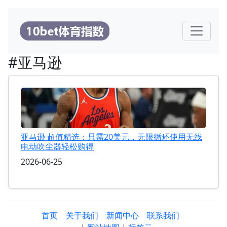
#亚马逊
亚马逊 超值精选：只需20美元，无限循环使用无线
电动吹尘器轻松购得
2026-06-25
首页
关于我们
新闻中心
联系我们