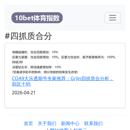
#四抓质合分
COA9大乐透期号专家推荐：GrJin四抓质合分析，
前区十码
2026-04-21
首页
关于我们
新闻中心
联系我们