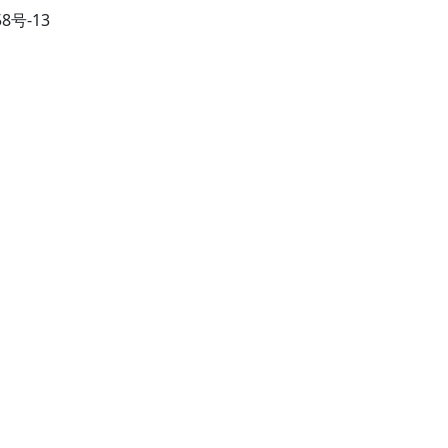
58号-13