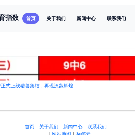
体育指数
首页
关于我们
新闻中心
联系我们
猎正式上线猎兽集结，再现汉魏辉煌
首页
关于我们
新闻中心
联系我们
|
网站地图
|
标签云