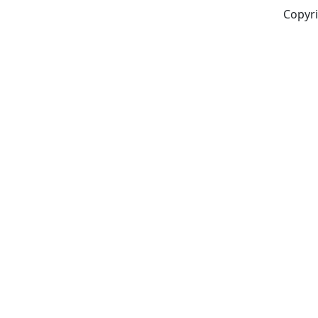
Copyr