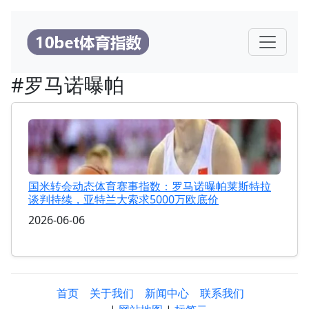
#罗马诺曝帕
国米转会动态体育赛事指数：罗马诺曝帕莱斯特拉
谈判持续，亚特兰大索求5000万欧底价
2026-06-06
首页
关于我们
新闻中心
联系我们