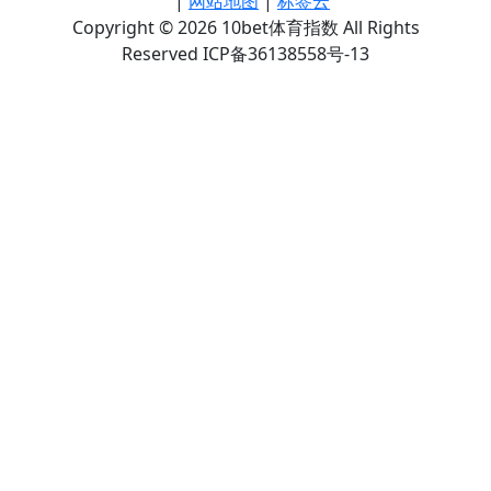
|
网站地图
|
标签云
Copyright © 2026 10bet体育指数 All Rights
Reserved ICP备36138558号-13