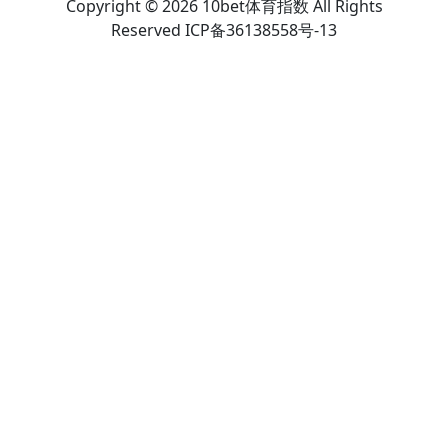
Copyright © 2026 10bet体育指数 All Rights
Reserved ICP备36138558号-13