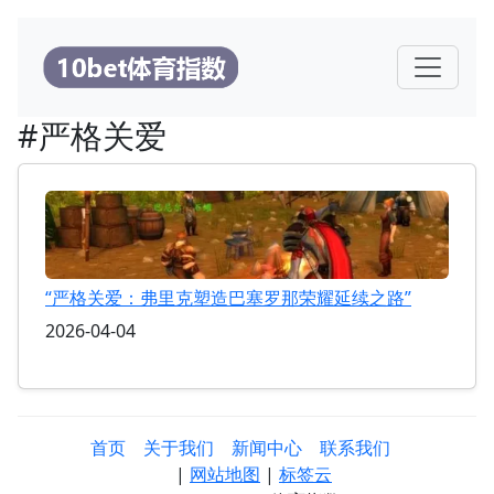
#严格关爱
“严格关爱：弗里克塑造巴塞罗那荣耀延续之路”
2026-04-04
首页
关于我们
新闻中心
联系我们
|
网站地图
|
标签云