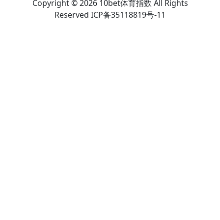
Copyright © 2026 10bet体育指数 All Rights
Reserved ICP备35118819号-11