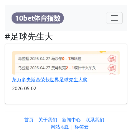
#足球先生大
莱万多夫斯基荣获世界足球先生大奖
2026-05-02
首页
关于我们
新闻中心
联系我们
|
网站地图
|
标签云