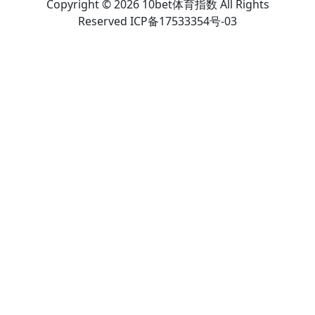
Copyright © 2026 10bet体育指数 All Rights
Reserved ICP备17533354号-03