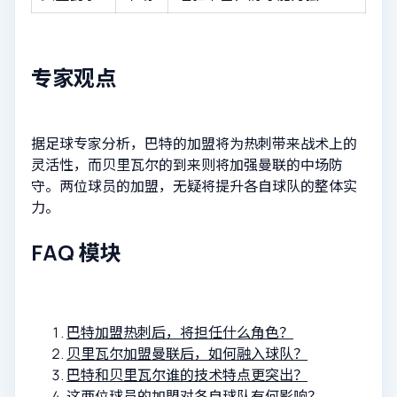
专家观点
据足球专家分析，巴特的加盟将为热刺带来战术上的
灵活性，而贝里瓦尔的到来则将加强曼联的中场防
守。两位球员的加盟，无疑将提升各自球队的整体实
力。
FAQ 模块
巴特加盟热刺后，将担任什么角色？
贝里瓦尔加盟曼联后，如何融入球队？
巴特和贝里瓦尔谁的技术特点更突出？
这两位球员的加盟对各自球队有何影响？