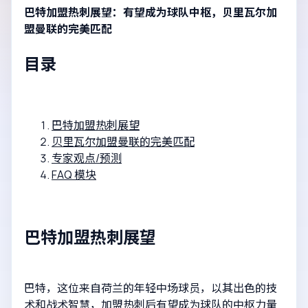
巴特加盟热刺展望：有望成为球队中枢，贝里瓦尔加
盟曼联的完美匹配
目录
巴特加盟热刺展望
贝里瓦尔加盟曼联的完美匹配
专家观点/预测
FAQ 模块
巴特加盟热刺展望
巴特，这位来自荷兰的年轻中场球员，以其出色的技
术和战术智慧，加盟热刺后有望成为球队的中枢力量