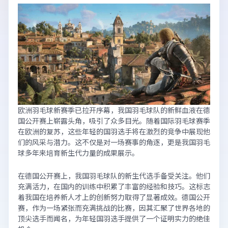
欧洲羽毛球新赛季已拉开序幕，我国羽毛球队的新鲜血液在德
国公开赛上崭露头角，吸引了众多目光。随着国际羽毛球赛季
在欧洲的复苏，这些年轻的国羽选手将在激烈的竞争中展现他
们的风采与潜力。这不仅是对一场赛事的角逐，更是我国羽毛
球多年来培育新生代力量的成果展示。
在德国公开赛上，我国羽毛球队的新生代选手备受关注。他们
充满活力，在国内的训练中积累了丰富的经验和技巧。这标志
着我国在培养新人才上的创新努力取得了显著成效。德国公开
赛，作为一场紧张而充满挑战的比赛，因其汇聚了世界各地的
顶尖选手而闻名，为年轻国羽选手提供了一个证明实力的绝佳