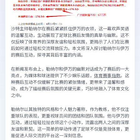
沙特主帅勒纳尔在赛后紧紧抓住伊万的衣领，这一幕欢声笑语
的温馨互动，生动展现了足球比赛后友情的真挚与幽默。这不
仅反映了体育界的深厚友谊和轻松氛围，更揭示了人们在比赛
后如何通过轻松交流释放压力。本文将深入探讨勒纳尔与伊万
的赛后互动，探寻其背后丰富的内涵。
在新闻发布会上，勒纳尔和伊万的幽默对话成为了赛后的一大
亮点，为媒体和球迷提供了不少娱乐话题，
体育赛事指数
。这
种赛后互动不仅缓解了比赛的紧张情绪，更带来了温馨和感
动，成为了描绘赛后氛围的关键元素，巧妙地融入了体育文化
之中。
勒纳尔以其独特的风格和个人魅力著称，作为教练，他不仅注
重球队的表现，更重视球员间的团结和团队氛围。他与伊万的
互动，通过轻轻拉扯衣领这个小动作，流露出两人之间的深厚
友谊和默契。这一简单的举动传递了足球不仅是竞技体育，更
是促进人际交流的平台这一深刻信息。