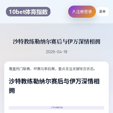
注册登录
菜单
沙特教练勒纳尔赛后与伊万深情相拥
2026-04-18
覆盖热门联赛、杯赛与季后赛，重点关注关键球员状态。
沙特教练勒纳尔赛后与伊万深情相
拥