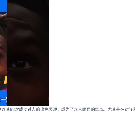
以其88次成功过人的出色表现，成为了众人瞩目的焦点。尤其是在对阵