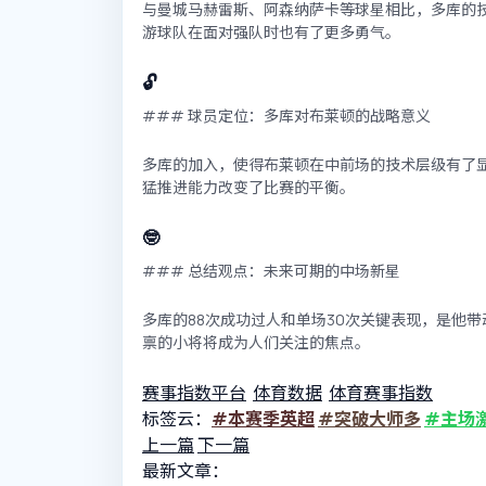
与曼城马赫雷斯、阿森纳萨卡等球星相比，多库的
游球队在面对强队时也有了更多勇气。
🔓
### 球员定位：多库对布莱顿的战略意义
多库的加入，使得布莱顿在中前场的技术层级有了
猛推进能力改变了比赛的平衡。
🤓
### 总结观点：未来可期的中场新星
多库的88次成功过人和单场30次关键表现，是他
禀的小将将成为人们关注的焦点。
赛事指数平台
体育数据
体育赛事指数
标签云：
#本赛季英超
#突破大师多
#主场
上一篇
下一篇
最新文章：